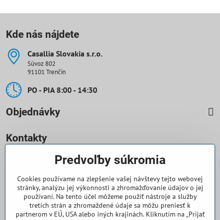
Kde nás nájdete
Casallia Slovakia s​.r​.o​.
Súvoz 802
91101 Trenčín
PO - PIA 8:00 - 14:30
Objednávky
Kontakty
Predvoľby súkromia
0918 708 070
Cookies používame na zlepšenie vašej návštevy tejto webovej
objednavky​@casallia​.sk
stránky, analýzu jej výkonnosti a zhromažďovanie údajov o jej
používaní. Na tento účel môžeme použiť nástroje a služby
+421 32 7443 844
tretích strán a zhromaždené údaje sa môžu preniesť k
partnerom v EÚ, USA alebo iných krajinách. Kliknutím na „Prijať