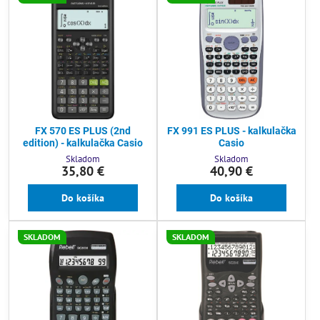
FX 570 ES PLUS (2nd
FX 991 ES PLUS - kalkulačka
edition) - kalkulačka Casio
Casio
Skladom
Skladom
35,80 €
40,90 €
Do košíka
Do košíka
SKLADOM
SKLADOM