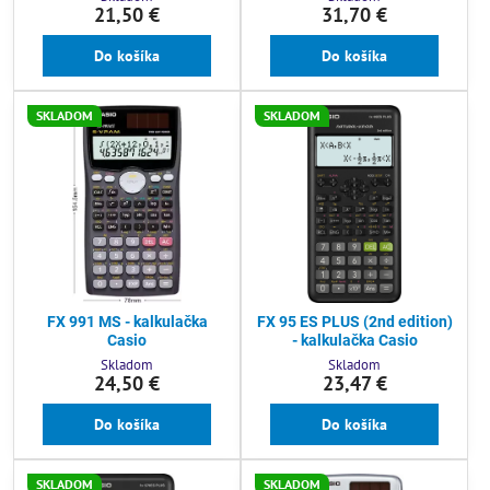
21,50 €
31,70 €
Do košíka
Do košíka
SKLADOM
SKLADOM
FX 991 MS - kalkulačka
FX 95 ES PLUS (2nd edition)
Casio
- kalkulačka Casio
Skladom
Skladom
24,50 €
23,47 €
Do košíka
Do košíka
SKLADOM
SKLADOM