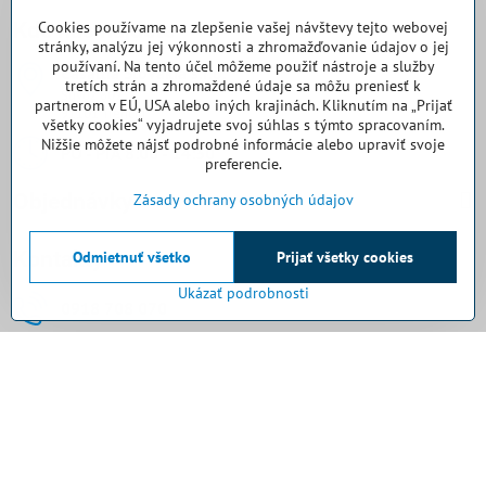
Kde nás nájdete
Cookies používame na zlepšenie vašej návštevy tejto webovej
stránky, analýzu jej výkonnosti a zhromažďovanie údajov o jej
používaní. Na tento účel môžeme použiť nástroje a služby
Casallia Slovakia s​.r​.o​.
tretích strán a zhromaždené údaje sa môžu preniesť k
Súvoz 802
partnerom v EÚ, USA alebo iných krajinách. Kliknutím na „Prijať
91101 Trenčín
všetky cookies“ vyjadrujete svoj súhlas s týmto spracovaním.
Nižšie môžete nájsť podrobné informácie alebo upraviť svoje
PO - PIA 8:00 - 14:30
preferencie.
Objednávky
Zásady ochrany osobných údajov
Kontakty
Odmietnuť všetko
Prijať všetky cookies
Ukázať podrobnosti
0918 708 070
objednavky​@casallia​.sk
+421 32 7443 844
+421 32 7445 133