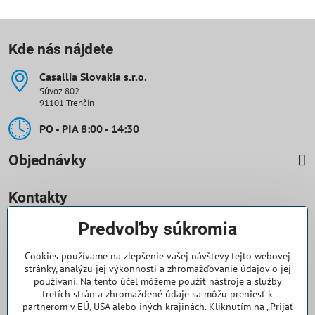
Kde nás nájdete
Casallia Slovakia s​.r​.o​.
Súvoz 802
91101 Trenčín
PO - PIA 8:00 - 14:30
Objednávky
Kontakty
Predvoľby súkromia
0918 708 070
Cookies používame na zlepšenie vašej návštevy tejto webovej
objednavky​@casallia​.sk
stránky, analýzu jej výkonnosti a zhromažďovanie údajov o jej
používaní. Na tento účel môžeme použiť nástroje a služby
+421 32 7443 844
tretích strán a zhromaždené údaje sa môžu preniesť k
partnerom v EÚ, USA alebo iných krajinách. Kliknutím na „Prijať