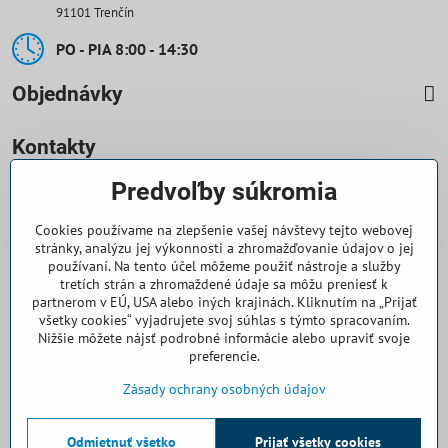
91101 Trenčín
PO - PIA 8:00 - 14:30
Objednávky
Kontakty
Predvoľby súkromia
0918 708 070
Cookies používame na zlepšenie vašej návštevy tejto webovej
objednavky​@casallia​.sk
stránky, analýzu jej výkonnosti a zhromažďovanie údajov o jej
používaní. Na tento účel môžeme použiť nástroje a služby
+421 32 7443 844
tretích strán a zhromaždené údaje sa môžu preniesť k
partnerom v EÚ, USA alebo iných krajinách. Kliknutím na „Prijať
všetky cookies“ vyjadrujete svoj súhlas s týmto spracovaním.
+421 32 7445 133
Nižšie môžete nájsť podrobné informácie alebo upraviť svoje
preferencie.
Všetko k nákupu
Zásady ochrany osobných údajov
Odmietnuť všetko
©
2026
Copyright
Prijať všetky cookies