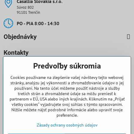
Casallia Slovakia s​.r​.o​.
Súvoz 802
91101 Trenčín
PO - PIA 8:00 - 14:30
Objednávky
Kontakty
Predvoľby súkromia
0918 708 070
Cookies používame na zlepšenie vašej návštevy tejto webovej
objednavky​@casallia​.sk
stránky, analýzu jej výkonnosti a zhromažďovanie údajov o jej
používaní. Na tento účel môžeme použiť nástroje a služby
+421 32 7443 844
tretích strán a zhromaždené údaje sa môžu preniesť k
partnerom v EÚ, USA alebo iných krajinách. Kliknutím na „Prijať
všetky cookies“ vyjadrujete svoj súhlas s týmto spracovaním.
+421 32 7445 133
Nižšie môžete nájsť podrobné informácie alebo upraviť svoje
preferencie.
Všetko k nákupu
Zásady ochrany osobných údajov