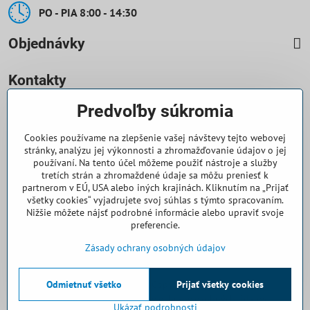
PO - PIA 8:00 - 14:30
Objednávky
Kontakty
Predvoľby súkromia
0918 708 070
Cookies používame na zlepšenie vašej návštevy tejto webovej
objednavky​@casallia​.sk
stránky, analýzu jej výkonnosti a zhromažďovanie údajov o jej
používaní. Na tento účel môžeme použiť nástroje a služby
+421 32 7443 844
tretích strán a zhromaždené údaje sa môžu preniesť k
partnerom v EÚ, USA alebo iných krajinách. Kliknutím na „Prijať
všetky cookies“ vyjadrujete svoj súhlas s týmto spracovaním.
+421 32 7445 133
Nižšie môžete nájsť podrobné informácie alebo upraviť svoje
preferencie.
Všetko k nákupu
Zásady ochrany osobných údajov
Odmietnuť všetko
©
2026
Copyright
Prijať všetky cookies
Predvoľby súkromia
Zásady ochrany osobných údajov
Ukázať podrobnosti