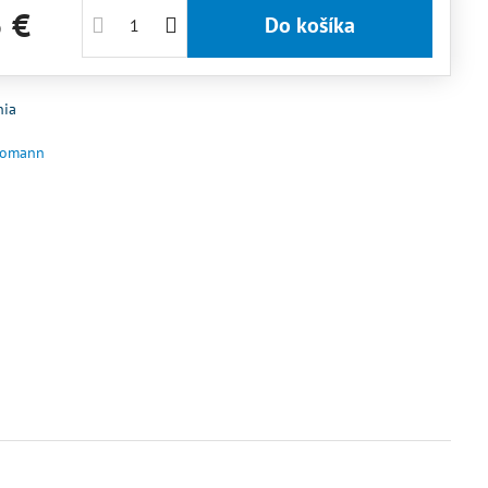
5 €
Do košíka
nia
omann