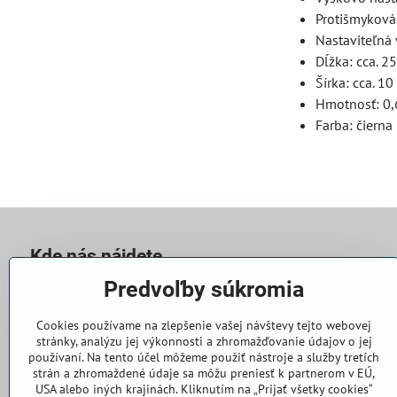
Protišmykov
Nastaviteľná
Dĺžka: cca. 2
Šírka: cca. 1
Hmotnosť: 0,
Farba: čierna
Kde nás nájdete
Predvoľby súkromia
Casallia Slovakia s​.r​.o​.
Súvoz 802
Cookies používame na zlepšenie vašej návštevy tejto webovej
91101 Trenčín
stránky, analýzu jej výkonnosti a zhromažďovanie údajov o jej
používaní. Na tento účel môžeme použiť nástroje a služby tretích
PO - PIA 8:00 - 14:30
strán a zhromaždené údaje sa môžu preniesť k partnerom v EÚ,
USA alebo iných krajinách. Kliknutím na „Prijať všetky cookies“