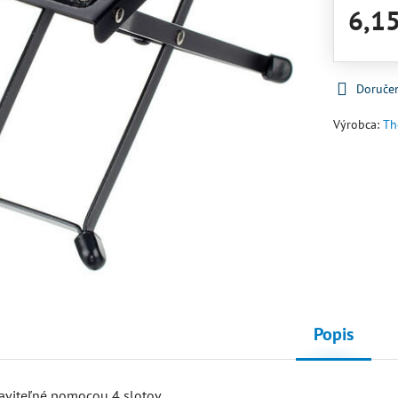
6,1
Doruče
Výrobca:
Th
Popis
aviteľné pomocou 4 slotov