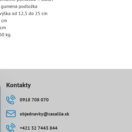
á gumená podložka
 výška od 12,5 do 25 cm
5 cm
0 cm
60 kg
Kontakty
0918 708 070
objednavky​@casallia​.sk
+421 32 7443 844