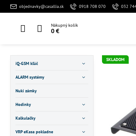
objednavky@casallia.sk
0918 708 070
032 74
Nákupný košík
0 €
SKLADOM
iQ-GSM kľúč
ALARM systémy
Nuki zámky
Hodinky
Kalkulačky
VRP eKasa pokladne