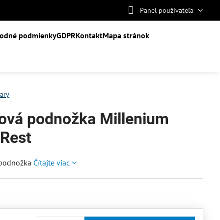
Panel používateľa
odné podmienky
GDPR
Kontakt
Mapa stránok
tary
rová podnožka Millenium
 Rest
á podnožka
Čítajte viac