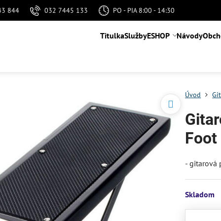
43 844
032 7445 133
PO - PIA 8:00 - 14:30
Titulka
Služby
ESHOP
Návody
Obch
Úvod
Gi
Gita
Foot
- gitarov
Skladom