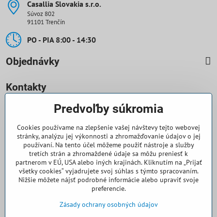
Casallia Slovakia s​.r​.o​.
Súvoz 802
91101 Trenčín
PO - PIA 8:00 - 14:30
Objednávky
Kontakty
Predvoľby súkromia
0918 708 070
Cookies používame na zlepšenie vašej návštevy tejto webovej
objednavky​@casallia​.sk
stránky, analýzu jej výkonnosti a zhromažďovanie údajov o jej
používaní. Na tento účel môžeme použiť nástroje a služby
+421 32 7443 844
tretích strán a zhromaždené údaje sa môžu preniesť k
partnerom v EÚ, USA alebo iných krajinách. Kliknutím na „Prijať
všetky cookies“ vyjadrujete svoj súhlas s týmto spracovaním.
+421 32 7445 133
Nižšie môžete nájsť podrobné informácie alebo upraviť svoje
preferencie.
Všetko k nákupu
Zásady ochrany osobných údajov