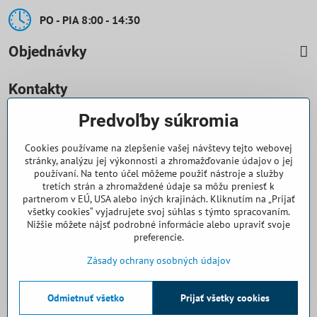
PO - PIA 8:00 - 14:30
Objednávky
Kontakty
Predvoľby súkromia
0918 708 070
Cookies používame na zlepšenie vašej návštevy tejto webovej
objednavky​@casallia​.sk
stránky, analýzu jej výkonnosti a zhromažďovanie údajov o jej
používaní. Na tento účel môžeme použiť nástroje a služby
+421 32 7443 844
tretích strán a zhromaždené údaje sa môžu preniesť k
partnerom v EÚ, USA alebo iných krajinách. Kliknutím na „Prijať
všetky cookies“ vyjadrujete svoj súhlas s týmto spracovaním.
+421 32 7445 133
Nižšie môžete nájsť podrobné informácie alebo upraviť svoje
preferencie.
Všetko k nákupu
Zásady ochrany osobných údajov
Odmietnuť všetko
©
2026
Copyright
Prijať všetky cookies
Predvoľby súkromia
Zásady ochrany osobných údajov