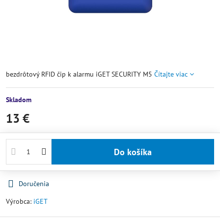
bezdrôtový RFID čip k alarmu iGET SECURITY M5
Čítajte viac
Skladom
13 €
Do košíka
Doručenia
Výrobca:
iGET