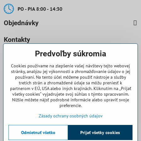
PO - PIA 8:00 - 14:30
Objednávky
Kontakty
Predvoľby súkromia
0918 708 070
Cookies používame na zlepšenie vašej návštevy tejto webovej
objednavky​@casallia​.sk
stránky, analýzu jej výkonnosti a zhromažďovanie údajov o jej
používaní. Na tento účel môžeme použiť nástroje a služby
+421 32 7443 844
tretích strán a zhromaždené údaje sa môžu preniesť k
partnerom v EÚ, USA alebo iných krajinách. Kliknutím na „Prijať
všetky cookies“ vyjadrujete svoj súhlas s týmto spracovaním.
+421 32 7445 133
Nižšie môžete nájsť podrobné informácie alebo upraviť svoje
preferencie.
Všetko k nákupu
Zásady ochrany osobných údajov
Odmietnuť všetko
©
2026
Copyright
Prijať všetky cookies
Predvoľby súkromia
Zásady ochrany osobných údajov