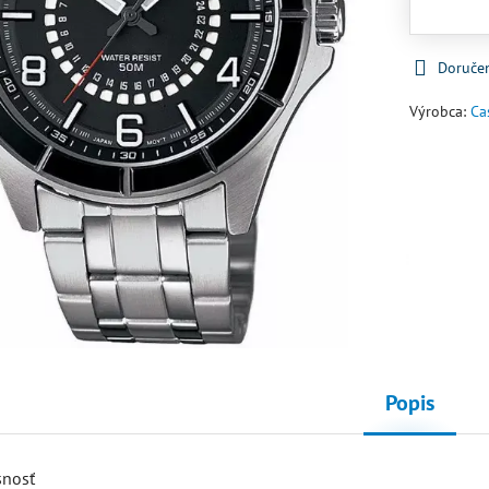
Doruče
Výrobca:
Ca
Popis
snosť