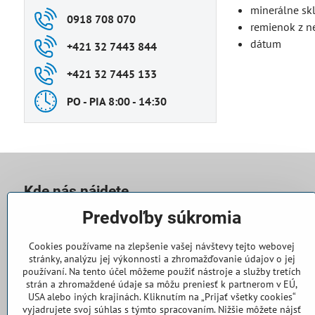
minerálne sk
0918 708 070
remienok z n
dátum
+421 32 7443 844
+421 32 7445 133
PO - PIA 8:00 - 14:30
Kde nás nájdete
Predvoľby súkromia
Casallia Slovakia s​.r​.o​.
Súvoz 802
Cookies používame na zlepšenie vašej návštevy tejto webovej
91101 Trenčín
stránky, analýzu jej výkonnosti a zhromažďovanie údajov o jej
používaní. Na tento účel môžeme použiť nástroje a služby tretích
PO - PIA 8:00 - 14:30
strán a zhromaždené údaje sa môžu preniesť k partnerom v EÚ,
USA alebo iných krajinách. Kliknutím na „Prijať všetky cookies“
vyjadrujete svoj súhlas s týmto spracovaním. Nižšie môžete nájsť
Objednávky