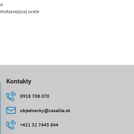
lo
ehrdzavejúcej ocele
Kontakty
0918 708 070
objednavky​@casallia​.sk
+421 32 7443 844