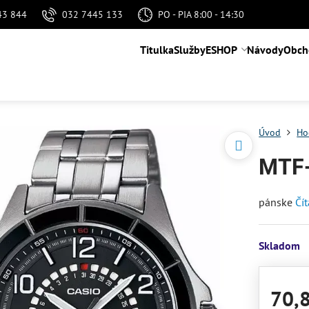
43 844
032 7445 133
PO - PIA 8:00 - 14:30
Titulka
Služby
ESHOP
Návody
Obch
Úvod
Ho
MTF
pánske
Čít
Skladom
70,