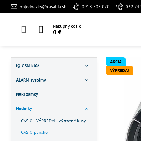
objednavky@casallia.sk
0918 708 070
032 74
Nákupný košík
0 €
AKCIA
iQ-GSM kľúč
VÝPREDAJ
ALARM systémy
Nuki zámky
Hodinky
CASIO - VÝPREDAJ - výstavné kusy
CASIO pánske