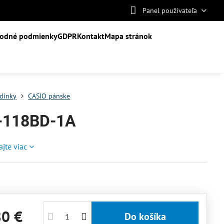
Panel používateľa
odné podmienky
GDPR
Kontakt
Mapa stránok
dinky
CASIO pánske
-118BD-1A
ajte viac
80 €
Do košíka