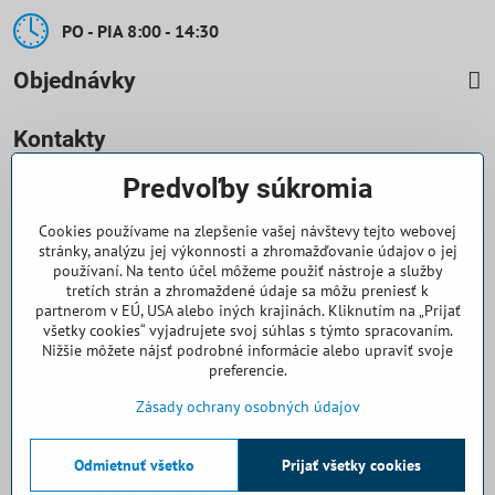
PO - PIA 8:00 - 14:30
Objednávky
Kontakty
Predvoľby súkromia
0918 708 070
Cookies používame na zlepšenie vašej návštevy tejto webovej
objednavky​@casallia​.sk
stránky, analýzu jej výkonnosti a zhromažďovanie údajov o jej
používaní. Na tento účel môžeme použiť nástroje a služby
+421 32 7443 844
tretích strán a zhromaždené údaje sa môžu preniesť k
partnerom v EÚ, USA alebo iných krajinách. Kliknutím na „Prijať
všetky cookies“ vyjadrujete svoj súhlas s týmto spracovaním.
+421 32 7445 133
Nižšie môžete nájsť podrobné informácie alebo upraviť svoje
preferencie.
Všetko k nákupu
Zásady ochrany osobných údajov
Odmietnuť všetko
©
2026
Copyright
Prijať všetky cookies
Predvoľby súkromia
Zásady ochrany osobných údajov