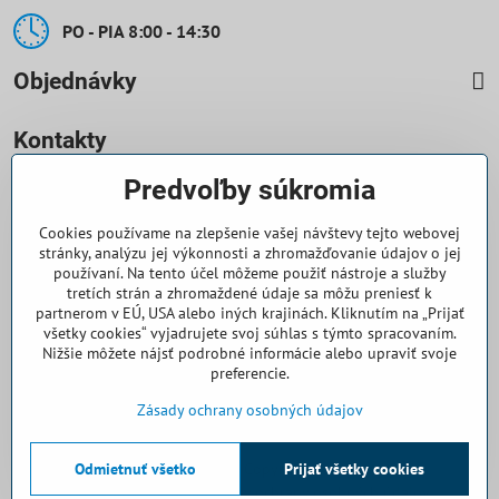
PO - PIA 8:00 - 14:30
Objednávky
Kontakty
Predvoľby súkromia
0918 708 070
Cookies používame na zlepšenie vašej návštevy tejto webovej
objednavky​@casallia​.sk
stránky, analýzu jej výkonnosti a zhromažďovanie údajov o jej
používaní. Na tento účel môžeme použiť nástroje a služby
+421 32 7443 844
tretích strán a zhromaždené údaje sa môžu preniesť k
partnerom v EÚ, USA alebo iných krajinách. Kliknutím na „Prijať
všetky cookies“ vyjadrujete svoj súhlas s týmto spracovaním.
+421 32 7445 133
Nižšie môžete nájsť podrobné informácie alebo upraviť svoje
preferencie.
Všetko k nákupu
Zásady ochrany osobných údajov
Odmietnuť všetko
©
2026
Copyright
Prijať všetky cookies
Predvoľby súkromia
Zásady ochrany osobných údajov