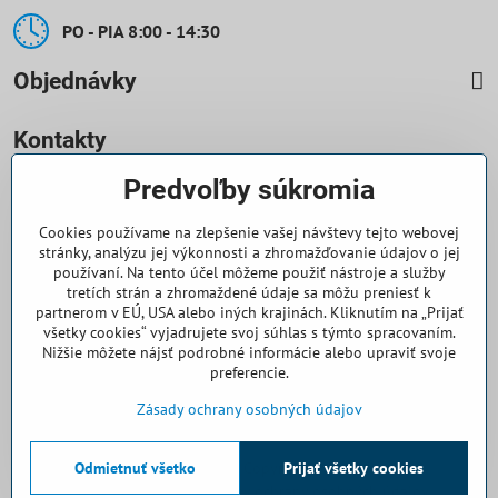
PO - PIA 8:00 - 14:30
Objednávky
Kontakty
Predvoľby súkromia
0918 708 070
Cookies používame na zlepšenie vašej návštevy tejto webovej
objednavky​@casallia​.sk
stránky, analýzu jej výkonnosti a zhromažďovanie údajov o jej
používaní. Na tento účel môžeme použiť nástroje a služby
+421 32 7443 844
tretích strán a zhromaždené údaje sa môžu preniesť k
partnerom v EÚ, USA alebo iných krajinách. Kliknutím na „Prijať
všetky cookies“ vyjadrujete svoj súhlas s týmto spracovaním.
+421 32 7445 133
Nižšie môžete nájsť podrobné informácie alebo upraviť svoje
preferencie.
Všetko k nákupu
Zásady ochrany osobných údajov
Odmietnuť všetko
©
2026
Copyright
Prijať všetky cookies
Predvoľby súkromia
Zásady ochrany osobných údajov