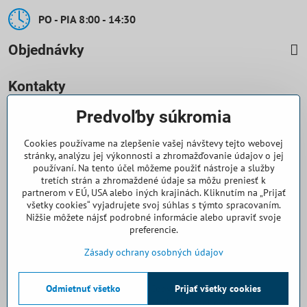
PO - PIA 8:00 - 14:30
Objednávky
Kontakty
Predvoľby súkromia
0918 708 070
Cookies používame na zlepšenie vašej návštevy tejto webovej
objednavky​@casallia​.sk
stránky, analýzu jej výkonnosti a zhromažďovanie údajov o jej
používaní. Na tento účel môžeme použiť nástroje a služby
+421 32 7443 844
tretích strán a zhromaždené údaje sa môžu preniesť k
partnerom v EÚ, USA alebo iných krajinách. Kliknutím na „Prijať
všetky cookies“ vyjadrujete svoj súhlas s týmto spracovaním.
+421 32 7445 133
Nižšie môžete nájsť podrobné informácie alebo upraviť svoje
preferencie.
Všetko k nákupu
Zásady ochrany osobných údajov
Odmietnuť všetko
©
2026
Copyright
Prijať všetky cookies
Predvoľby súkromia
Zásady ochrany osobných údajov