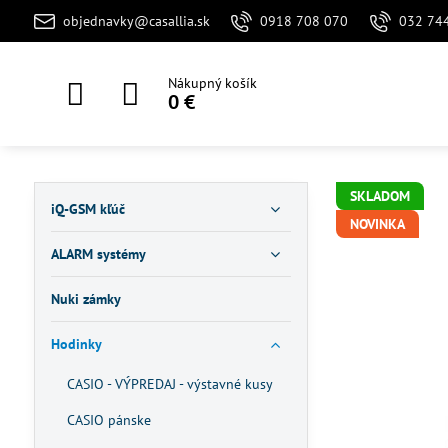
objednavky@casallia.sk
0918 708 070
032 74
Nákupný košík
0 €
SKLADOM
iQ-GSM kľúč
NOVINKA
ALARM systémy
Nuki zámky
Hodinky
CASIO - VÝPREDAJ - výstavné kusy
CASIO pánske