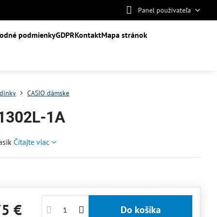
Panel používateľa
odné podmienky
GDPR
Kontakt
Mapa stránok
dinky
CASIO dámske
1302L-1A
asik
Čítajte viac
75 €
Do košíka