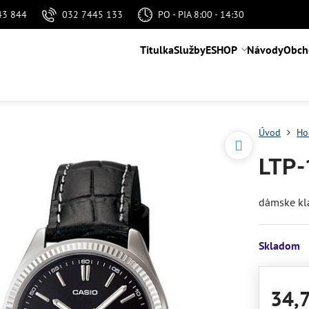
43 844
032 7445 133
PO - PIA 8:00 - 14:30
Titulka
Služby
ESHOP
Návody
Obch
Úvod
Ho
LTP-
dámske kl
Skladom
34,