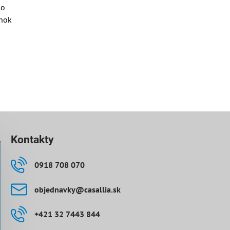
lo
enok
Kontakty
0918 708 070
objednavky​@casallia​.sk
+421 32 7443 844