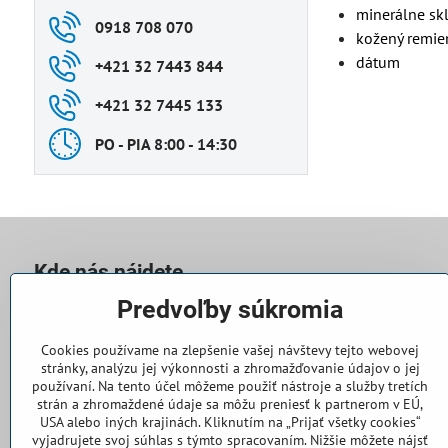
minerálne sk
0918 708 070
kožený remi
dátum
+421 32 7443 844
+421 32 7445 133
PO - PIA 8:00 - 14:30
Kde nás nájdete
Predvoľby súkromia
Casallia Slovakia s​.r​.o​.
Súvoz 802
Cookies používame na zlepšenie vašej návštevy tejto webovej
91101 Trenčín
stránky, analýzu jej výkonnosti a zhromažďovanie údajov o jej
používaní. Na tento účel môžeme použiť nástroje a služby tretích
PO - PIA 8:00 - 14:30
strán a zhromaždené údaje sa môžu preniesť k partnerom v EÚ,
USA alebo iných krajinách. Kliknutím na „Prijať všetky cookies“
vyjadrujete svoj súhlas s týmto spracovaním. Nižšie môžete nájsť
Objednávky