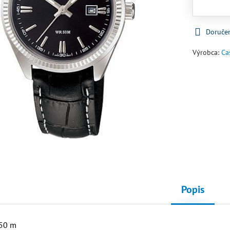
Doruče
Výrobca:
Ca
Popis
 50 m