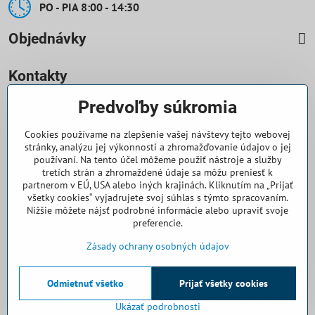
PO - PIA 8:00 - 14:30
Objednávky
Kontakty
Predvoľby súkromia
0918 708 070
Cookies používame na zlepšenie vašej návštevy tejto webovej
objednavky​@casallia​.sk
stránky, analýzu jej výkonnosti a zhromažďovanie údajov o jej
používaní. Na tento účel môžeme použiť nástroje a služby
+421 32 7443 844
tretích strán a zhromaždené údaje sa môžu preniesť k
partnerom v EÚ, USA alebo iných krajinách. Kliknutím na „Prijať
všetky cookies“ vyjadrujete svoj súhlas s týmto spracovaním.
+421 32 7445 133
Nižšie môžete nájsť podrobné informácie alebo upraviť svoje
preferencie.
Všetko k nákupu
Zásady ochrany osobných údajov
Odmietnuť všetko
©
2026
Copyright
Prijať všetky cookies
Predvoľby súkromia
Zásady ochrany osobných údajov
Ukázať podrobnosti
Vytvorené pomocou:
BiznisWeb.sk